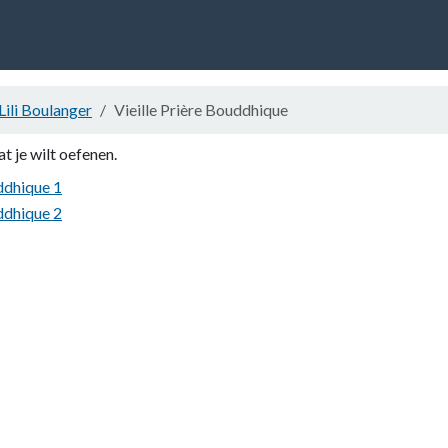
Lili Boulanger
Vieille Prière Bouddhique
at je wilt oefenen.
ddhique 1
ddhique 2