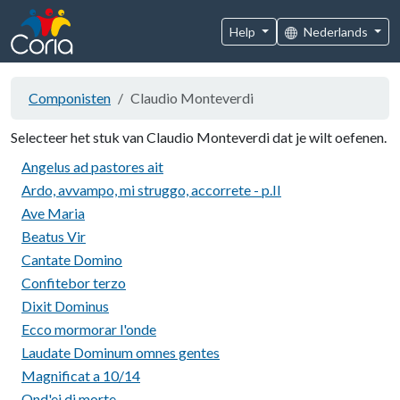
Help
Nederlands
Componisten
Claudio Monteverdi
Selecteer het stuk van Claudio Monteverdi dat je wilt oefenen.
Angelus ad pastores ait
Ardo, avvampo, mi struggo, accorrete - p.II
Ave Maria
Beatus Vir
Cantate Domino
Confitebor terzo
Dixit Dominus
Ecco mormorar l'onde
Laudate Dominum omnes gentes
Magnificat a 10/14
Ond'ei di morte